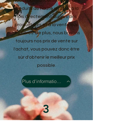
Nous nous concentrons sur des
produits de haute qualité, à la
fois directement auprès des
producteurs et à la vente aux
enchères. De plus, nous basons
toujours nos prix de vente sur
l'achat, vous pouvez donc être
sûr d'obtenir le meilleur prix
possible.
Plus d'informations >
3