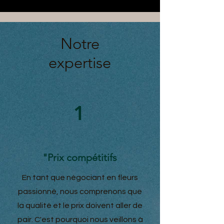
Notre
expertise
1
"Prix compétitifs
En tant que négociant en fleurs
passionné, nous comprenons que
la qualité et le prix doivent aller de
pair. C'est pourquoi nous veillons à