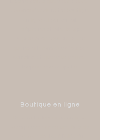
Liberté parce que vous pouvez
commander via notre boutique
en ligne et par e-mail,
téléphone et WhatsApp.
Rapide et accessible parce
que nous livrons deux fois par
semaine et que vous pouvez
toujours nous appeler.
Boutique en ligne
Dans notre boutique en ligne,
vous pouvez créer une liste de
commande fixe à l'aide du