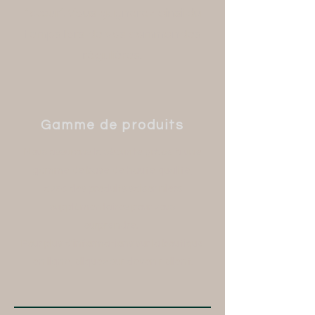
"cœur". Vous gagnerez ainsi du
temps lors de vos commandes
régulières.
Gamme de produits
Nous assurons la sécurité grâce à une
gamme de base de haute qualité,
avec des produits saisonniers
supplémentaires pour vous
surprendre.
Pour plus d'informations sur la boutique
en ligne, cliquez sur
devenir client
.