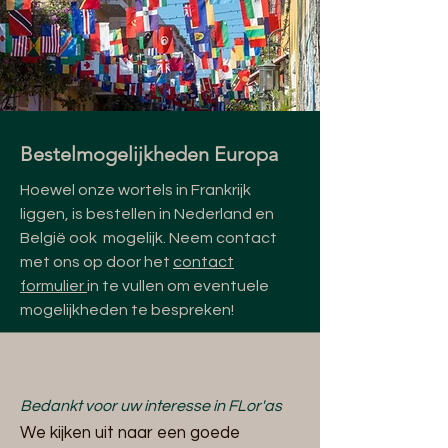
Bestelmogelijkheden Europa
Hoewel onze wortels in Frankrijk
liggen, is bestellen in Nederland en
België ook mogelijk. Neem contact
met ons op door het
contact
formulier
in te vullen om eventuele
mogelijkheden te bespreken!
Bedankt voor uw interesse in FLor'as
We kijken uit naar een goede