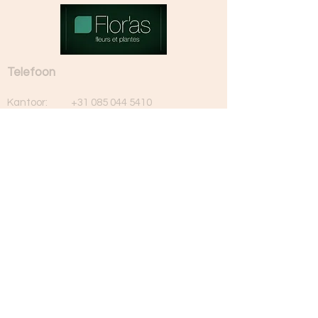
Telefoon
Kantoor:
+31 085 044 5410
Rien van As:
+31 6 516 67 719
Erwin van As:
+31 6 537 62 367
E-mail
Algemeen
info@florasfleurs.com
Administratie
vanasbloemen@zeelandnet.nl
Adresgegevens