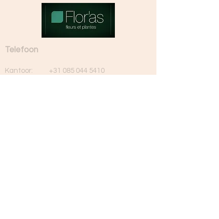
Telefoon
Kantoor:
+31 085 044 5410
Rien van As:
+31 6 516 67 719
Erwin van As:
+31 6 537 62 367
E-mail
Algemeen
info@florasfleurs.com
Administratie
vanasbloemen@zeelandnet.nl
Adresgegevens